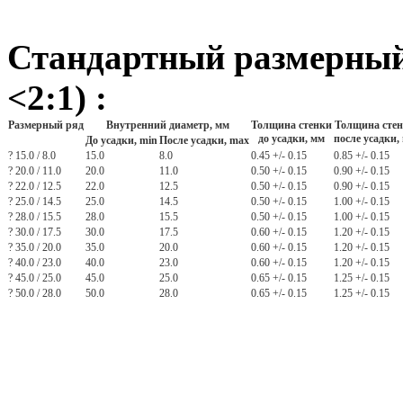
Стандартный размерный
<2:1) :
Размерный ряд
Внутренний диаметр, мм
Толщина стенки
Толщина сте
до усадки, мм
после усадки,
До усадки, min
После усадки, max
? 15.0 / 8.0
15.0
8.0
0.45 +/- 0.15
0.85 +/- 0.15
? 20.0 / 11.0
20.0
11.0
0.50 +/- 0.15
0.90 +/- 0.15
? 22.0 / 12.5
22.0
12.5
0.50 +/- 0.15
0.90 +/- 0.15
? 25.0 / 14.5
25.0
14.5
0.50 +/- 0.15
1.00 +/- 0.15
? 28.0 / 15.5
28.0
15.5
0.50 +/- 0.15
1.00 +/- 0.15
? 30.0 / 17.5
30.0
17.5
0.60 +/- 0.15
1.20 +/- 0.15
? 35.0 / 20.0
35.0
20.0
0.60 +/- 0.15
1.20 +/- 0.15
? 40.0 / 23.0
40.0
23.0
0.60 +/- 0.15
1.20 +/- 0.15
? 45.0 / 25.0
45.0
25.0
0.65 +/- 0.15
1.25 +/- 0.15
? 50.0 / 28.0
50.0
28.0
0.65 +/- 0.15
1.25 +/- 0.15