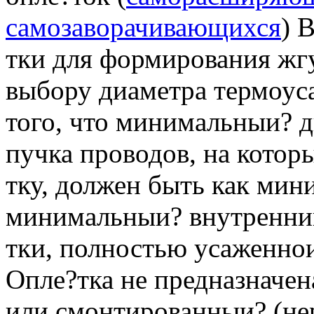
самозаворачивающихся
) 
тки для формирования жг
выбору диаметра термоус
того, что минимальныи? ди
пучка проводов, на котор
тку, должен быть как мин
минимальныи? внутреннии
тки, полностью усаженнои
Опле?тка не предназначен
или смонтированныи? (не