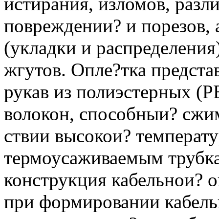
истирания, изломов, раз
повреждении? и порезов, 
(укладки и распределения
жгутов. Опле?тка предста
рукав из полиэстерных (
волокон, способныи? сжим
ствии высокои? температ
термоусаживаемым трубк
конструкция кабельнои? о
при формировании кабельн