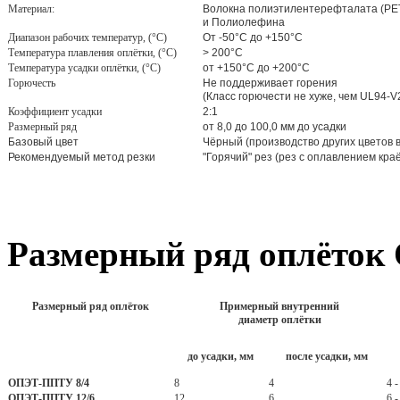
Материал:
Волокна полиэтилентерефталата (PET
и Полиолефина
Диапазон рабочих температур, (°C)
От -50°C до +150°C
Температура плавления оплётки, (°C)
> 200°C
Температура усадки оплётки, (°C)
от +150°C до +200°C
Горючесть
Не поддерживает горения
(Класс горючести не хуже, чем UL94-V
Коэффициент усадки
2:1
Размерный ряд
от 8,0 до 100,0 мм до усадки
Базовый цвет
Чёрный (производство других цветов 
Рекомендуемый метод резки
"Горячий" рез (рез с оплавлением кра
Размерный ряд оплёток
Размерный ряд оплёток
Примерный внутренний
диаметр оплётки
до усадки, мм
после усадки
, мм
ОПЭТ-ППТУ 8/4
8
4
4 -
ОПЭТ-ППТУ 12/6
12
6
6 -