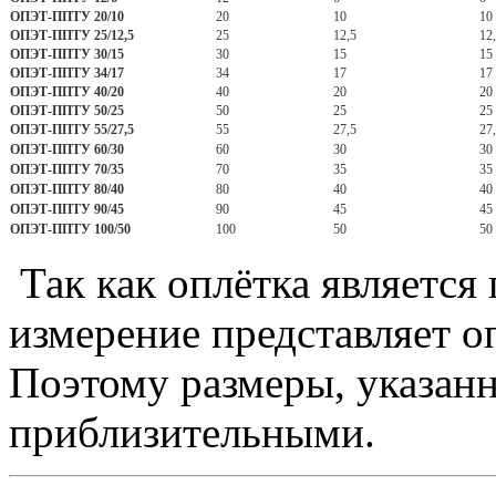
ОПЭТ-ППТУ 20/10
20
10
10 
ОПЭТ-ППТУ 25/12,5
25
12,5
12,
ОПЭТ-ППТУ 30/15
30
15
15 
ОПЭТ-ППТУ 34/17
34
17
17 
ОПЭТ-ППТУ 40/20
40
20
20 
ОПЭТ-ППТУ 50/25
50
25
25 
ОПЭТ-ППТУ 55/27,5
55
27,5
27,
ОПЭТ-ППТУ 60/30
60
30
30 
ОПЭТ-ППТУ 70/35
70
35
35 
ОПЭТ-ППТУ 80/40
80
40
40 
ОПЭТ-ППТУ 90/45
90
45
45 
ОПЭТ-ППТУ 100/50
100
50
50 
Так как оплётка является
измерение представляет 
Поэтому размеры, указанн
приблизительными.